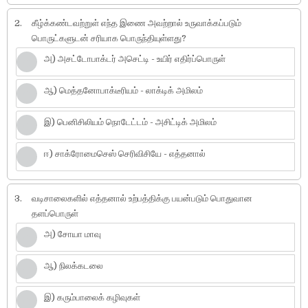
2.
கீழ்க்கண்டவற்றுள் எந்த இணை அவற்றால் உருவாக்கப்படும்
பொருட்களுடன் சரியாக பொருந்தியுள்ளது?
அ) அசட்டோபாக்டர் அசெட்டி - உயிர் எதிர்ப்பொருள்
ஆ) மெத்தனோபாக்டீரியம் - லாக்டிக் அமிலம்
இ) பெனிசிலியம் நொடேட்டம் - அசிட்டிக் அமிலம்
ஈ) சாக்ரோமைசெஸ் செரிவிசியே - எத்தனால்
3.
வடிசாலைகளில் எத்தனால் உற்பத்திக்கு பயன்படும் பொதுவான
தளப்பொருள்
அ) சோயா மாவு
ஆ) நிலக்கடலை
இ) கரும்பாலைக் கழிவுகள்