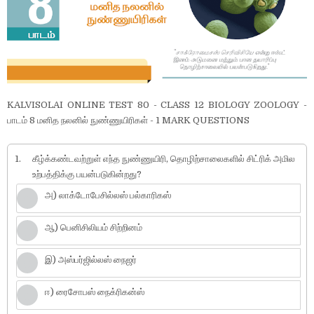
KALVISOLAI ONLINE TEST 80 - CLASS 12 BIOLOGY ZOOLOGY -
பாடம் 8 மனித நலனில் நுண்ணுயிரிகள் - 1 MARK QUESTIONS
1.
கீழ்க்கண்டவற்றுள் எந்த நுண்ணுயிரி, தொழிற்சாலைகளில் சிட்ரிக் அமில
உற்பத்திக்கு பயன்படுகின்றது?
அ) லாக்டோபேசில்லஸ் பல்காரிகஸ்
ஆ) பெனிசிலியம் சிற்றினம்
இ) அஸ்பர்ஜில்லஸ் நைஜர்
ஈ) ரைசோபஸ் நைக்ரிகன்ஸ்