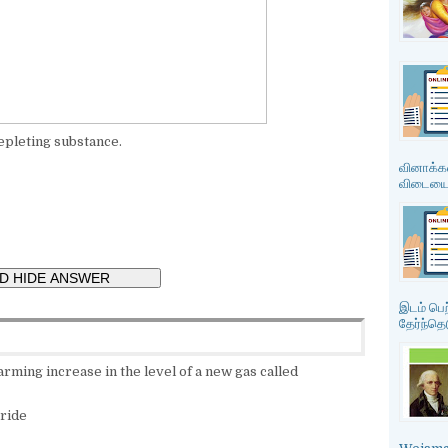
depleting substance.
வினாக்கள
விடையை த
இடம் பெற
தேர்ந்தெட
arming increase in the level of a new gas called
oride