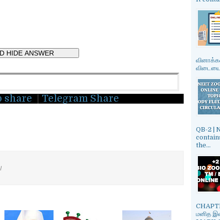
வினாக்கள
விடையை த
p share
|
Telegram Share
QB-2 |
contain
the...
/
CHAPTE
மனித இன