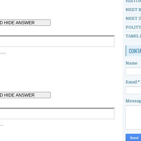
HISTO
NEET 
NEET 
POLIT
TAMIL
CONT
....
Name
Email
*
Messa
..