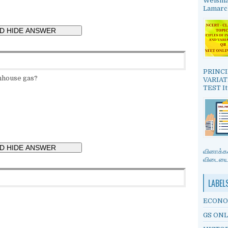
Weisman
Lamarck
PRINCI
enhouse gas?
VARIAT
TEST It
வினாக்கள
விடையை த
LABEL
ECONO
GS ONL