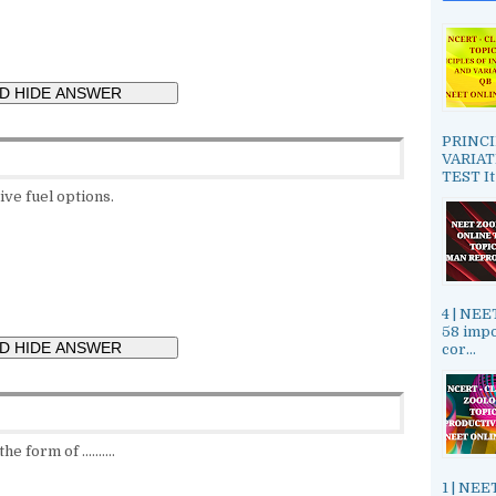
PRINCI
VARIAT
TEST It
ive fuel options.
4 | NE
58 impo
cor...
form of ..........
1 | NE