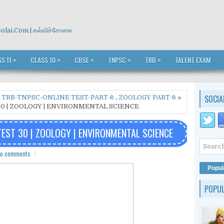
isolai.Com | கல்விச்சோலை
»
»
»
»
»
S 11
CLASS 10
CBSE
TNPSC
TRB
TALENT EXAM
SOCIA
,
TRB-TNPSC-ONLINE TEST-PART-6
,
ZOOLOGY PART-6
»
 30 | ZOOLOGY | ENVIRONMENTAL SCIENCE
 TEST 30 | ZOOLOGY | ENVIRONMENTAL SCIENCE
o comments
Popul
POPU