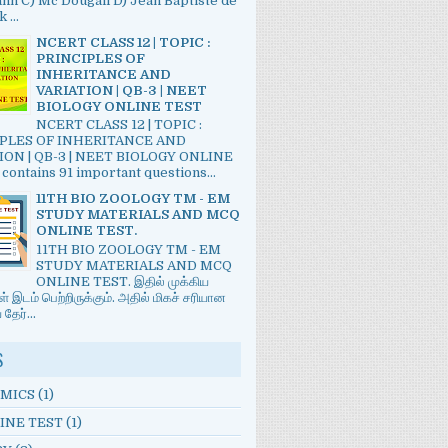
n C) Mc Dougall D) Jean Baptiste de
 ...
NCERT CLASS 12 | TOPIC :
PRINCIPLES OF
INHERITANCE AND
VARIATION | QB-3 | NEET
BIOLOGY ONLINE TEST
NCERT CLASS 12 | TOPIC :
PLES OF INHERITANCE AND
ION | QB-3 | NEET BIOLOGY ONLINE
 contains 91 important questions...
11TH BIO ZOOLOGY TM - EM
STUDY MATERIALS AND MCQ
ONLINE TEST.
11TH BIO ZOOLOGY TM - EM
STUDY MATERIALS AND MCQ
ONLINE TEST. இதில் முக்கிய
் இடம் பெற்றிருக்கும். அதில் மிகச் சரியான
ேர்...
S
MICS
(1)
INE TEST
(1)