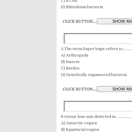
C) E.Coli
D) Rhizobium bacteria
CLICK BUTTON.....
5.The term Super bugs refers to.............
A) Arthropods
B) Insects
C) Bettles
D) Genetically engineered bacteria
CLICK BUTTON.....
6.Ozone loss was detected in....................
A) Antarctic region
B) Equatorial region