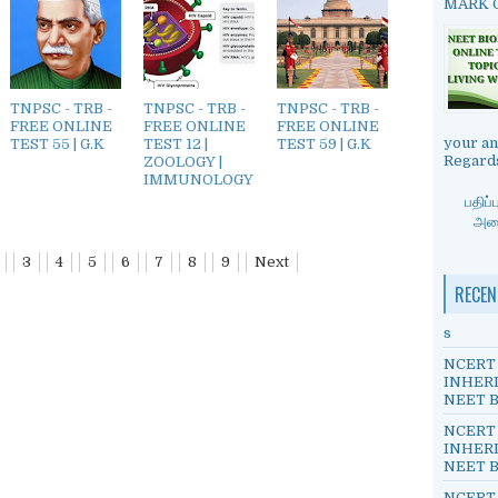
MARK ON
TNPSC - TRB -
TNPSC - TRB -
TNPSC - TRB -
FREE ONLINE
FREE ONLINE
FREE ONLINE
your an
TEST 55 | G.K
TEST 12 |
TEST 59 | G.K
Regards
ZOOLOGY |
IMMUNOLOGY
பதிப
அனை
3
4
5
6
7
8
9
Next
RECEN
s
NCERT 
INHERI
NEET B
NCERT 
INHERI
NEET B
NCERT 