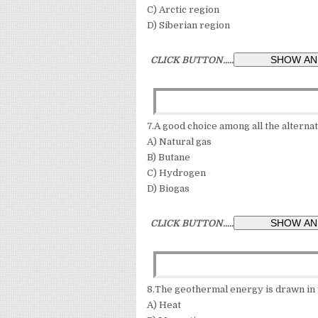
C) Arctic region
D) Siberian region
CLICK BUTTON.....
7.A good choice among all the alternat
A) Natural gas
B) Butane
C) Hydrogen
D) Biogas
CLICK BUTTON.....
8.The geothermal energy is drawn in the 
A) Heat