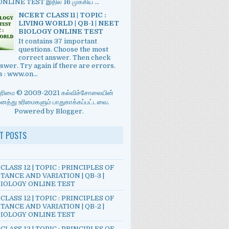
LINE TEST இதில் 16 முக்கிய ...
NCERT CLASS 11 | TOPIC :
LIVING WORLD | QB-1 | NEET
BIOLOGY ONLINE TEST
It contains 37 important
questions. Choose the most
correct answer. Then check
swer. Try again if there are errors.
 : www.on...
்புரிமை © 2009-2021 கல்விச்சோலையின்
த்து உரிமைகளும் பாதுகாக்கப்பட்டவை.
Powered by
Blogger
.
T POSTS
CLASS 12 | TOPIC : PRINCIPLES OF
TANCE AND VARIATION | QB-3 |
IOLOGY ONLINE TEST
CLASS 12 | TOPIC : PRINCIPLES OF
TANCE AND VARIATION | QB-2 |
IOLOGY ONLINE TEST
CLASS 12 | TOPIC : PRINCIPLES OF