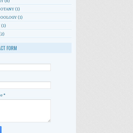
RY
(8)
BOTANY
(1)
ZOOLOGY
(1)
Y
(1)
(2)
ACT FORM
ge
*