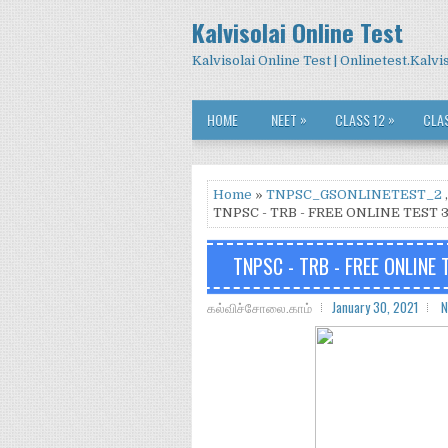
Kalvisolai Online Test
Kalvisolai Online Test | Onlinetest.Kalv
»
»
HOME
NEET
CLASS 12
CLAS
Home
»
TNPSC_GSONLINETEST_2
TNPSC - TRB - FREE ONLINE TEST
TNPSC - TRB - FREE ONLINE
கல்விச்சோலை.காம்
January 30, 2021
N