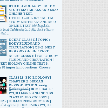
11TH BIO ZOOLOGY TM - EM
STUDY MATERIALS AND MCQ
ONLINE TEST.
11TH BIO ZOOLOGY TM - EM
STUDY MATERIALS AND MCQ
ONLINE TEST. இதில் முக்கிய
் இடம் பெற்றிருக்கும். அதில் மிகச் சரியான
ேர்...
NCERT CLASS 11 | TOPIC :
BODY FLUIDS AND
CIRCULATION | QB-2 | NEET
BIOLOGY ONLINE TEST
NCERT CLASS 11 | TOPIC : BODY
FLUIDS AND CIRCULATION |
 NEET BIOLOGY ONLINE TEST It
s 81 important questions. Choose
CLASS 12 | BIO ZOOLOGY |
CHAPTER 2 | HUMAN
REPRODUCTION | மனித
இனப்பெருக்கம் | BOOK BACK /
PYQB 1 MARK ONLINE TEST
CLASS 12 | BIO ZOOLOGY |
R 2 | HUMAN REPRODUCTION |
ப்பெருக்கம் | BOOK BACK / PYQB 1