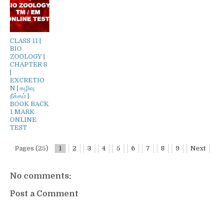
CLASS 11 |
BIO
ZOOLOGY |
CHAPTER 8
|
EXCRETIO
N | கழிவு
நீக்கம் |
BOOK BACK
1 MARK
ONLINE
TEST
Pages (25)
1
2
3
4
5
6
7
8
9
Next
No comments:
Post a Comment