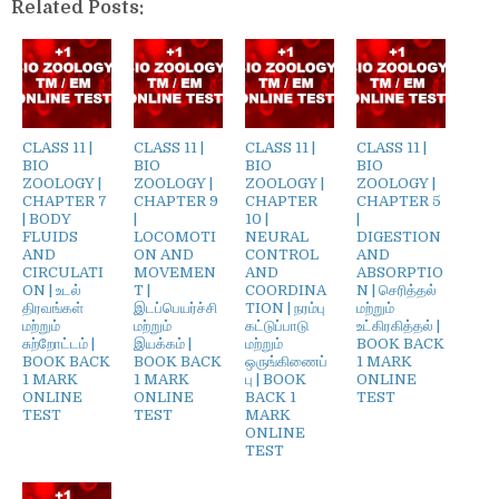
Related Posts:
CLASS 11 |
CLASS 11 |
CLASS 11 |
CLASS 11 |
BIO
BIO
BIO
BIO
ZOOLOGY |
ZOOLOGY |
ZOOLOGY |
ZOOLOGY |
CHAPTER 7
CHAPTER 9
CHAPTER
CHAPTER 5
| BODY
|
10 |
|
FLUIDS
LOCOMOTI
NEURAL
DIGESTION
AND
ON AND
CONTROL
AND
CIRCULATI
MOVEMEN
AND
ABSORPTIO
ON | உடல்
T |
COORDINA
N | செரித்தல்
திரவங்கள்
இடப்பெயர்ச்சி
TION | நரம்பு
மற்றும்
மற்றும்
மற்றும்
கட்டுப்பாடு
உட்கிரகித்தல் |
சுற்றோட்டம் |
இயக்கம் |
மற்றும்
BOOK BACK
BOOK BACK
BOOK BACK
ஒருங்கிணைப்
1 MARK
1 MARK
1 MARK
பு | BOOK
ONLINE
ONLINE
ONLINE
BACK 1
TEST
TEST
TEST
MARK
ONLINE
TEST