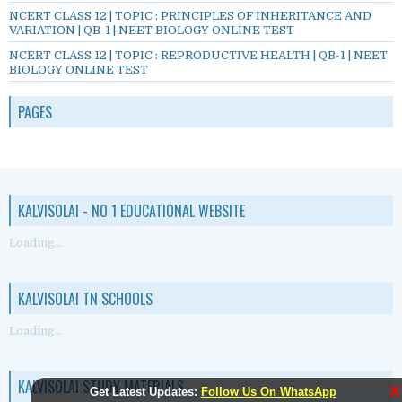
NCERT CLASS 12 | TOPIC : PRINCIPLES OF INHERITANCE AND
VARIATION | QB-1 | NEET BIOLOGY ONLINE TEST
NCERT CLASS 12 | TOPIC : REPRODUCTIVE HEALTH | QB-1 | NEET
BIOLOGY ONLINE TEST
PAGES
KALVISOLAI - NO 1 EDUCATIONAL WEBSITE
Loading...
KALVISOLAI TN SCHOOLS
Loading...
KALVISOLAI STUDY MATERIALS
X
Get Latest Updates:
Follow Us On WhatsApp