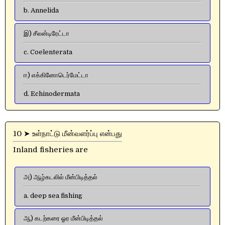
b. Annelida
இ) சீலன்டிரேட்டா
c. Coelenterata
ஈ) எக்கினோடெர்மேட்டா
d. Echinodermata
10 ➤ உள்நாட்டு மீன்வளர்ப்பு என்பது
Inland fisheries are
அ) ஆழ்கடலில் மீன்பிடித்தல்
a. deep sea fishing
ஆ) கடற்கரை ஓர மீன்பிடித்தல்