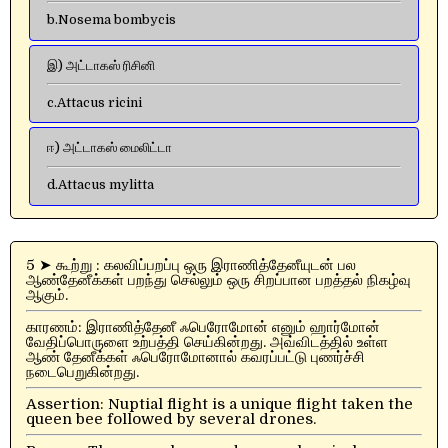
b.Nosema bombycis
இ) அட்டாகஸ் ரிசினி
c.Attacus ricini
ஈ) அட்டாகஸ் மைலிட்டா
d.Attacus mylitta
5 ➤ கூற்று : கலவிப்பறப்பு ஒரு இராணித்தேனீயுடன் பல
ஆண்தேனீக்கள் பறந்து செல்லும் ஒரு சிறப்பான பறத்தல் நிகழ்வு
ஆகும்.
காரணம்: இராணித்தேனீ ஃபெரோமோன் எனும் ஹார்மோன்
வேதிப்பொருளை உற்பத்தி செய்கின்றது. அவ்விடத்தில் உள்ள
ஆண் தேனீக்கள் ஃபெரோமோனால் கவரப்பட்டு புணர்ச்சி
நடைபெறுகின்றது.
Assertion: Nuptial flight is a unique flight taken the
queen bee followed by several drones.