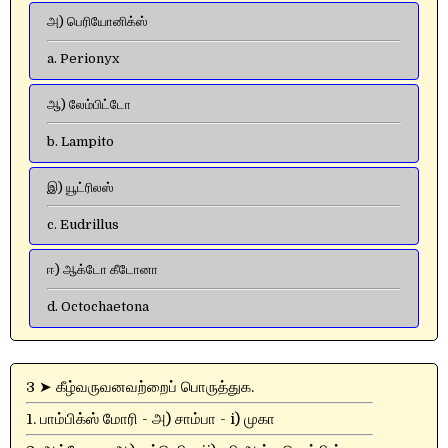
அ) பெரியோனிக்ஸ்
a. Perionyx
ஆ) லேம்பிட்டோ
b. Lampito
இ) யூட்ரிலஸ்
c. Eudrillus
ஈ) ஆக்டோ கீடோனா
d. Octochaetona
3 ➤ கீழ்வருவனவற்றைப் பொருத்துக.
1. பாம்பிக்ஸ் மோரி - அ) சாம்பா - i) முகா