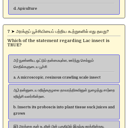
d. Apiculture
7 ➤ அரக்குப் பூச்சியியைப் பற்றிய கூற்றுகளில் எது தவறு?
Which of the statement regarding Lac insect is
TRUE?
அ) நுண்ணிய, ஒட்டும் தன்மையுள்ள, ஊர்ந்து செல்லும்
செதில்களுடைய பூச்சி
a. A microscopic, resinous crawling scale insect
ஆ) தன்னுடைய உறிஞ்சுகுழலை தாவரத்திசுவினுள் நுழைத்து சாற்றை
உறிஞ்சி வளர்கின்றன.
b. Inserts its proboscis into plant tissue suck juices and
grows
இ) அரக்கை தன் உடலின் பின் பகுதியில் இருந்து சுரக்கின்றது.