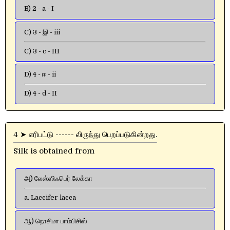
B) 2 - a - I
C) 3 - இ - iii
C) 3 - c - III
D) 4 - ஈ - ii
D) 4 - d - II
4 ➤ எரிபட்டு ------ லிருந்து பெறப்படுகின்றது.
Silk is obtained from
அ) லேஸ்ஸிஃபெர் லேக்கா
a. Laccifer lacca
ஆ) நொசிமா பாம்பிசிஸ்