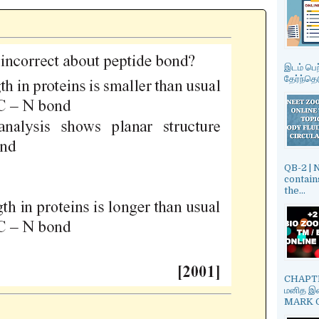
இடம் பெற
தேர்ந்தெட
QB-2 |
contain
the...
CHAPTE
மனித இன
MARK ON