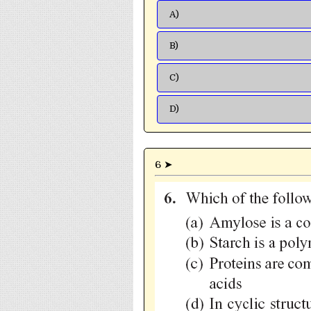
A)
B)
C)
D)
6 ➤