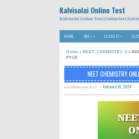
Kalvisolai Online Test
Kalvisolai Online Test | Onlinetest.Kalv
»
»
HOME
NEET
CLASS 12
CLAS
Home
»
NEET_CHEMISTRY_2
» NE
PYQB
NEET CHEMISTRY ONLI
கல்விச்சோலை.காம்
February 10, 2024