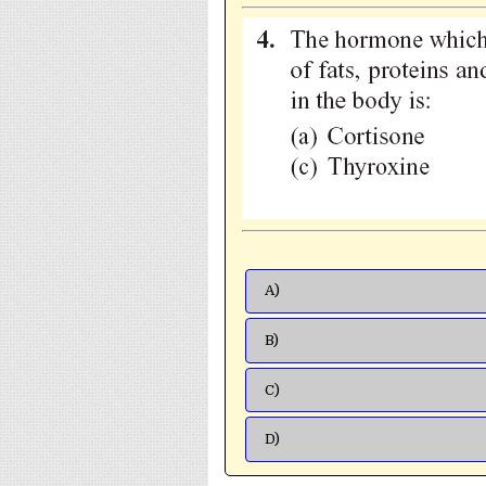
A)
B)
C)
D)