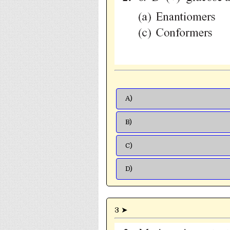
A)
B)
C)
D)
3 ➤