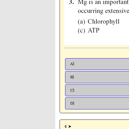
A)
B)
C)
D)
4 ➤