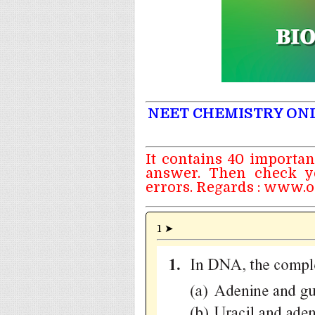
NEET CHEMISTRY ONLI
It contains 40 importan
answer. Then check yo
errors. Regards :
www.on
1 ➤