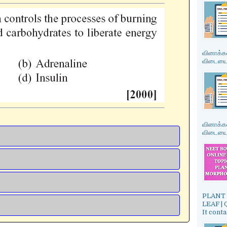
வினாக்கள
விடையை த
வினாக்கள
விடையை த
PLANT 
LEAF |
It cont