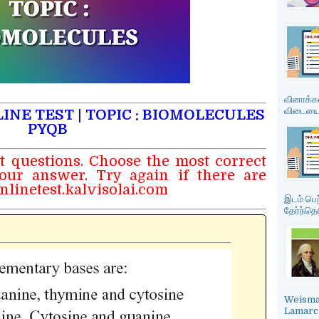
வினாக்கள
விடையை த
NE TEST | TOPIC : BIOMOLECULES
PYQB
t questions. Choose the most correct
ur answer. Try again if there are
linetest.kalvisolai.com
இடம் பெற
தேர்ந்தெட
Weisman
Lamarck