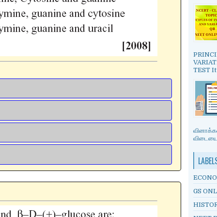
PRINCI
VARIAT
TEST It
வினாக்கள
விடையை த
LABEL
ECONO
GS ONL
HISTO