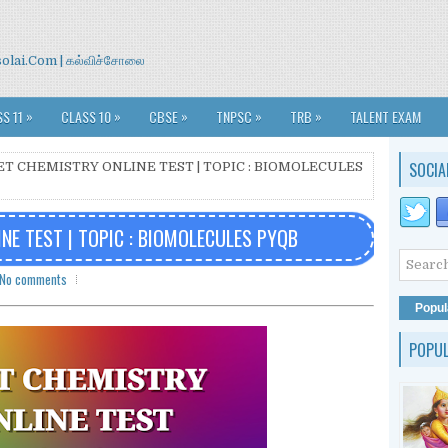
isolai.Com | கல்விச்சோலை
»
»
»
»
»
S 11
CLASS 10
CBSE
TNPSC
TRB
TALENT EXAM
SOCIA
ET CHEMISTRY ONLINE TEST | TOPIC : BIOMOLECULES
NE TEST | TOPIC : BIOMOLECULES PYQB
No comments
Popul
POPU