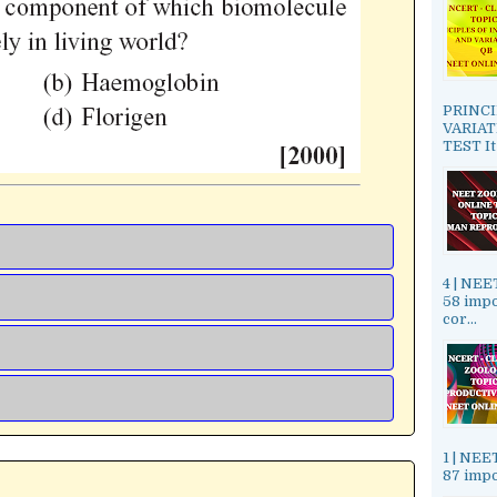
PRINCI
VARIAT
TEST It
4 | NE
58 impo
cor...
1 | NE
87 impo