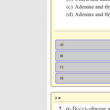
A)
B)
C)
D)
2 ➤