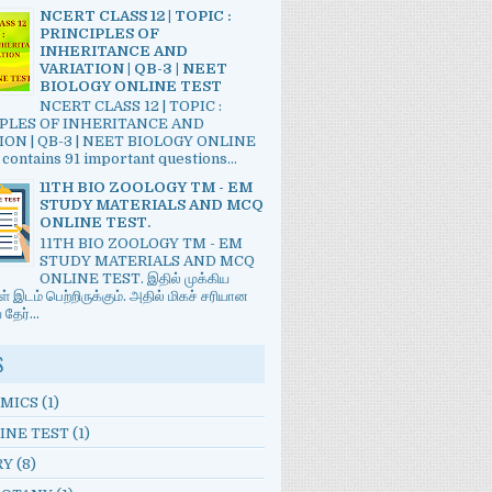
NCERT CLASS 12 | TOPIC :
PRINCIPLES OF
INHERITANCE AND
VARIATION | QB-3 | NEET
BIOLOGY ONLINE TEST
NCERT CLASS 12 | TOPIC :
PLES OF INHERITANCE AND
ION | QB-3 | NEET BIOLOGY ONLINE
 contains 91 important questions...
11TH BIO ZOOLOGY TM - EM
STUDY MATERIALS AND MCQ
ONLINE TEST.
11TH BIO ZOOLOGY TM - EM
STUDY MATERIALS AND MCQ
ONLINE TEST. இதில் முக்கிய
் இடம் பெற்றிருக்கும். அதில் மிகச் சரியான
ேர்...
S
MICS
(1)
INE TEST
(1)
RY
(8)