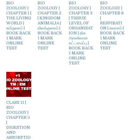
BIO
BIO
BIO
BIO
ZOOLOGY |
ZOOLOGY |
ZOOLOGY |
ZOOLOGY |
CHAPTER 1 |
CHAPTER 2
CHAPTER 3
CHAPTER 6
THE LIVING
| KINGDOM
| TISSUE
|
WORLD |
ANIMALIA |
LEVEL OF
RESPIRATI
உயிருலகம் |
விலங்குலகம் |
ORGANISAT
ON | சுவாசம் |
BOOK BACK
BOOK BACK
ION | திசு
BOOK BACK
1 MARK
1 MARK
அளவிலான
1 MARK
ONLINE
ONLINE
கட்டமைப்பு |
ONLINE
TEST
TEST
BOOK BACK
TEST
1 MARK
ONLINE
TEST
CLASS 11 |
BIO
ZOOLOGY |
CHAPTER 5
|
DIGESTION
AND
ABSORPTIO