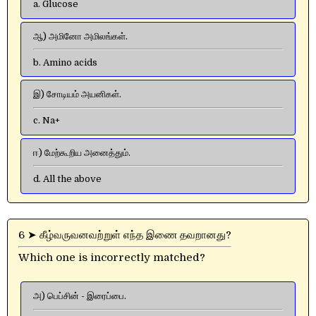
a. Glucose
ஆ) அமினோ அமிலங்கள்.
b. Amino acids
இ) சோடியம் அயனிகள்.
c. Na+
ஈ) மேற்கூறிய அனைத்தும்.
d. All the above
6 ➤ கீழ்வருவனவற்றுள் எந்த இணை தவறானது?
Which one is incorrectly matched?
அ) பெப்சின் - இரைப்பை.