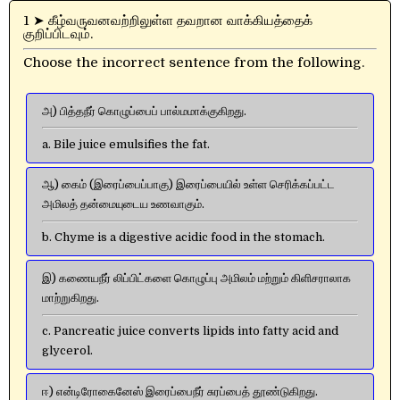
1 ➤ கீழ்வருவனவற்றிலுள்ள தவறான வாக்கியத்தைக்
குறிப்பிடவும்.
Choose the incorrect sentence from the following.
அ) பித்தநீர் கொழுப்பைப் பால்மமாக்குகிறது.
a. Bile juice emulsifies the fat.
ஆ) கைம் (இரைப்பைப்பாகு) இரைப்பையில் உள்ள செரிக்கப்பட்ட
அமிலத் தன்மையுடைய உணவாகும்.
b. Chyme is a digestive acidic food in the stomach.
இ) கணையநீர் லிப்பிட்களை கொழுப்பு அமிலம் மற்றும் கிளிசராலாக
மாற்றுகிறது.
c. Pancreatic juice converts lipids into fatty acid and
glycerol.
ஈ) என்டிரோகைனேஸ் இரைப்பைநீர் சுரப்பைத் தூண்டுகிறது.