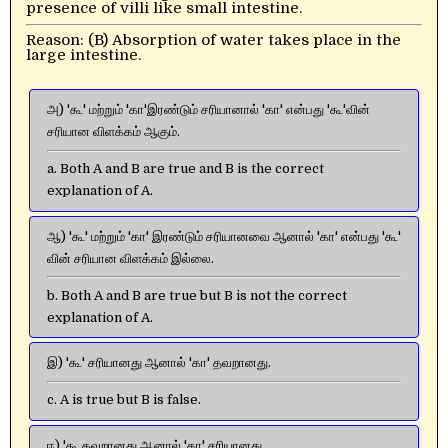
presence of villi like small intestine.
Reason: (B) Absorption of water takes place in the
large intestine.
அ) 'கூ' மற்றும் 'கா'இரண்டும் சரியானால் 'கா' என்பது 'கூ'வின்
சரியான விளக்கம் ஆகும்.
a. Both A and B are true and B is the correct
explanation of A.
ஆ) 'கூ' மற்றும் 'கா' இரண்டும் சரியானவை ஆனால் 'கா' என்பது 'கூ'
வின் சரியான விளக்கம் இல்லை.
b. Both A and B are true but B is not the correct
explanation of A.
இ) 'கூ' சரியானது ஆனால் 'கா' தவறானது.
c. A is true but B is false.
ஈ) 'கூ தவறானது ஆனால் 'கா' சரியானது.