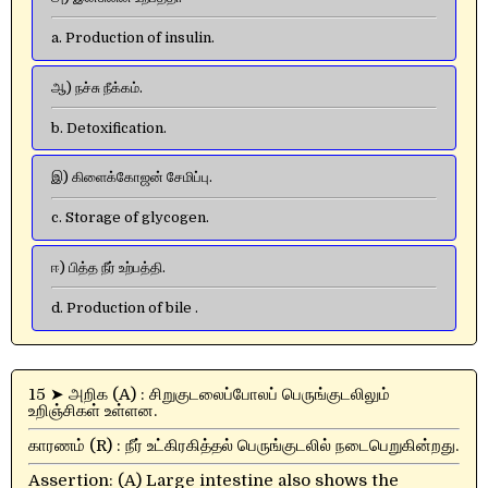
a. Production of insulin.
ஆ) நச்சு நீக்கம்.
b. Detoxification.
இ) கிளைக்கோஜன் சேமிப்பு.
c. Storage of glycogen.
ஈ) பித்த நீர் உற்பத்தி.
d. Production of bile .
15 ➤ அறிக (A) : சிறுகுடலைப்போலப் பெருங்குடலிலும்
உறிஞ்சிகள் உள்ளன.
காரணம் (R) : நீர் உட்கிரகித்தல் பெருங்குடலில் நடைபெறுகின்றது.
Assertion: (A) Large intestine also shows the