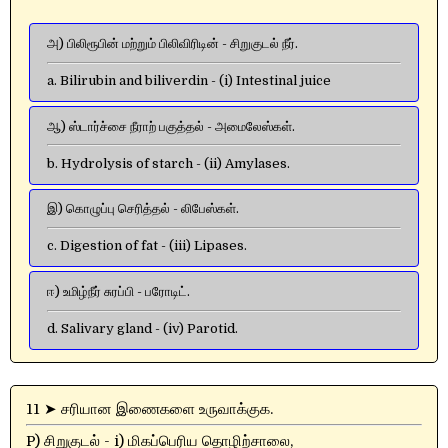
அ) பிலிரூபின் மற்றும் பிலிவிரிடின் - சிறுகுடல் நீர்.
a. Bilirubin and biliverdin - (i) Intestinal juice
ஆ) ஸ்டார்ச்சை நீராற் பகுத்தல் - அமைலேஸ்கள்.
b. Hydrolysis of starch - (ii) Amylases.
இ) கொழுப்பு செரித்தல் - லிபேஸ்கள்.
c. Digestion of fat - (iii) Lipases.
ஈ) உமிழ்நீர் சுரப்பி - பரோடிட்.
d. Salivary gland - (iv) Parotid.
11 ➤ சரியான இணைகளை உருவாக்குக.
P) சிறுகுடல் - i) மிகப்பெரிய தொழிற்சாலை,