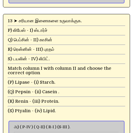
13 ➤ சரியான இணைகளை உருவாக்குக.
P) லிபேஸ் - I) ஸ்டார்ச்
Q) பெப்சின் - II) காசின்
R) ரென்னின் - III) புரதம்
S) டயலின் - IV) லிபிட்.
Match column I with column II and choose the
correct option
(P) Lipase - (i) Starch.
(Q) Pepsin - (ii) Casein .
(R) Renin - (iii) Protein.
(S) Ptyalin - (iv) Lipid.
அ) ( P-IV ) ( Q-II) ( R-I ) (S-III ).