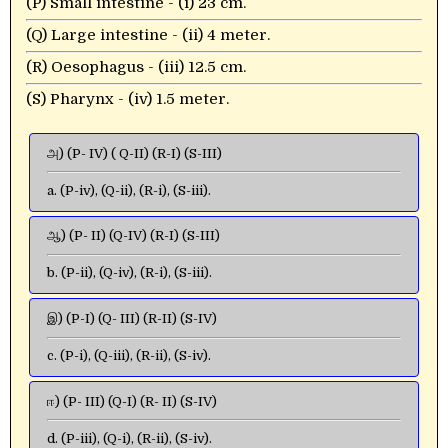
(P) Small intestine - (i) 23 cm.
(Q) Large intestine - (ii) 4 meter.
(R) Oesophagus - (iii) 12.5 cm.
(S) Pharynx - (iv) 1.5 meter.
அ) (P- IV) ( Q-II) (R-I) (S-III)
a. (P-iv), (Q-ii), (R-i), (S-iii).
ஆ) (P- II) (Q-IV) (R-I) (S-III)
b. (P-ii), (Q-iv), (R-i), (S-iii).
இ) (P-I) (Q- III) (R-II) (S-IV)
c. (P-i), (Q-iii), (R-ii), (S-iv).
ஈ) (P- III) (Q-I) (R- II) (S-IV)
d. (P-iii), (Q-i), (R-ii), (S-iv).