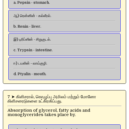
a. Pepsin - stomach.
ஆ) ரென்னின் - கல்லீரல்.
b. Renin - liver.
இ) டிரிப்ஸின் - சிறுகுடல்.
c. Trypsin - intestine.
ஈ) டயலின் - வாய்குழி.
d. Ptyalin - mouth.
7 ➤ கிளிசரால், கொழுப்பு அமிலம் மற்றும் மோனோ
கிளிசரைடுகளை உட்கிரகிப்பது.
Absorption of glycerol, fatty acids and
monoglycerides takes place by.